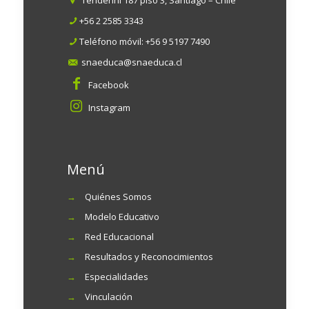
Tenderini 187 piso 3, Santiago – Chile
+56 2 2585 3343
Teléfono móvil:
+56 9 5197 7490
snaeduca@snaeduca.cl
Facebook
Instagram
Menú
→
Quiénes Somos
→
Modelo Educativo
→
Red Educacional
→
Resultados y Reconocimientos
→
Especialidades
→
Vinculación