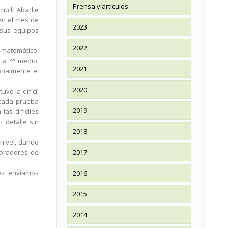
Prensa y artículos
truch Abadie
 en el mes de
2023
 sus equipos
2022
 matemático,
 a 4° medio,
2021
inalmente el
2020
vo la difícil
 cada prueba
2019
as difíciles
 detalle sin
2018
nivel, dando
boradores de
2017
les enviamos
2016
2015
2014