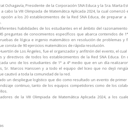
at Ochagavía, Presidente de la Corporación SNA Educa y la Sra. Marta Es
ó a cabo la VIII Olimpiada de Matemática Aplicada 2024, la cual comenzó
a opción a los 20 establecimientos de la Red SNA Educa, de preparar a
.
ferentes habilidades de los estudiantes en el ámbito del razonamiento
45 preguntas de conocimientos específicos que abarca contenidos de 1°
uebas de lógica e ingenio matemático en resolución de problemas y f
e consta de 90 ejercicios matemáticos de rápida resolución.
uertón de Los Ángeles, fue el organizador y anfitrión del evento, el cual tu
es y directivos de todos los establecimientos de la Red SNA Educa. En
ada uno de los estudiantes de 1° a 4° medio que en un día realizaron l
es, Sr. Marcos Hanssen y a todo el equipo del liceo que no dejó ningún
e cautivó a toda la comunidad de la red.
do un despliegue logístico que dio como resultado un evento de primer 
rendizaje continuo, tanto de los equipos competidores como de los cola
llos.
nadores de la VIII Olimpiada de Matemática Aplicada 2024, a los cua
vas