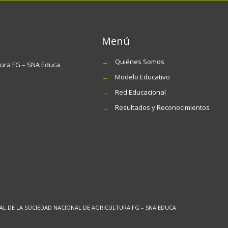
Menú
→
Quiénes Somos
tura FG – SNA Educa
→
Modelo Educativo
→
Red Educacional
→
Resultados y Reconocimientos
 DE LA SOCIEDAD NACIONAL DE AGRICULTURA FG – SNA EDUCA