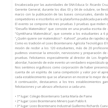
Encabezada por las autoridades de SNA Educa Sr. Ricardo Cruz
Gerente General, durante los días 03 y 04 de octubre, se llev
marzo con la publicación de las bases concursales, dando l
competidores e inscribirlos en la plataforma publicada para ello
El evento se compone de tres pruebas 3 pruebas que miden di
“Desafío Matemático” que consiste en una prueba escrita de 
“Gymkhana Matemática”, que somete a los estudiantes a 6 pr
“¿Quién quiere ser matemático? - Kahoot”, prueba de rapidez qu
Como es tradición el Liceo Bicentenario Agrícola Tecnológico El H
misión de recibir a los 120 estudiantes, más de 20 profesor
pudimos vivenciar la emoción, nerviosismo y preparación de c
pruebas. Felicitamos especialmente al director de Los Ángel
abordar, haciendo de este evento un verdadero espectáculo qu
Nos sentimos orgullosos como corporación de haber presencia
cuenta de un espíritu de sana competición y valor por el ap
cada establecimiento que se afanaron en mostrar lo mejor de e
A continuación, destacamos a los tres establecimientos ga
felicitaciones y un abrazo afectuoso a cada uno.
• 1° lugar: Colegio Bicentenario Santa María de Paine
• 2° lugar: Liceo Bicentenario Minero Juan Pablo II.
• 3° lugar: Liceo Bicentenario Industrial Guillermo Richards Cue