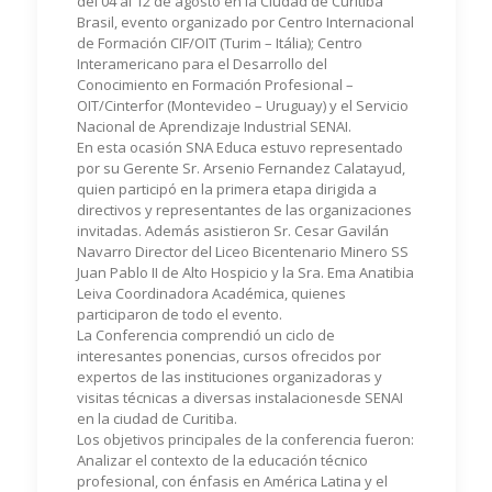
del 04 al 12 de agosto en la Ciudad de Curitiba
Brasil, evento organizado por Centro Internacional
de Formación CIF/OIT (Turim – Itália); Centro
Interamericano para el Desarrollo del
Conocimiento en Formación Profesional –
OIT/Cinterfor (Montevideo – Uruguay) y el Servicio
Nacional de Aprendizaje Industrial SENAI.
En esta ocasión SNA Educa estuvo representado
por su Gerente Sr. Arsenio Fernandez Calatayud,
quien participó en la primera etapa dirigida a
directivos y representantes de las organizaciones
invitadas. Además asistieron Sr. Cesar Gavilán
Navarro Director del Liceo Bicentenario Minero SS
Juan Pablo II de Alto Hospicio y la Sra. Ema Anatibia
Leiva Coordinadora Académica, quienes
participaron de todo el evento.
La Conferencia comprendió un ciclo de
interesantes ponencias, cursos ofrecidos por
expertos de las instituciones organizadoras y
visitas técnicas a diversas instalacionesde SENAI
en la ciudad de Curitiba.
Los objetivos principales de la conferencia fueron:
Analizar el contexto de la educación técnico
profesional, con énfasis en América Latina y el