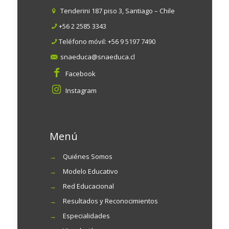
Tenderini 187 piso 3, Santiago – Chile
+56 2 2585 3343
Teléfono móvil:
+56 9 5197 7490
snaeduca@snaeduca.cl
Facebook
Instagram
Menú
→
Quiénes Somos
→
Modelo Educativo
→
Red Educacional
→
Resultados y Reconocimientos
→
Especialidades