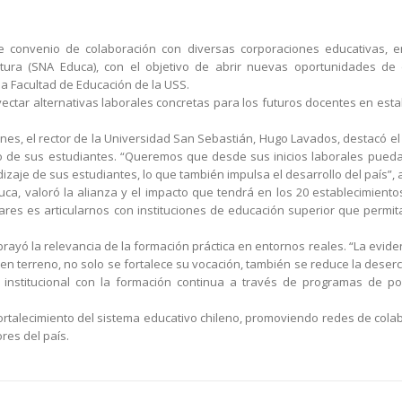
 convenio de colaboración con diversas corporaciones educativas, en
tura (SNA Educa), con el objetivo de abrir nuevas oportunidades de 
a Facultad de Educación de la USS.
royectar alternativas laborales concretas para los futuros docentes en est
nes, el rector de la Universidad San Sebastián, Hugo Lavados, destacó e
no de sus estudiantes. “Queremos que desde sus inicios laborales pueda
izaje de sus estudiantes, lo que también impulsa el desarrollo del país”, 
ca, valoró la alianza y el impacto que tendrá en los 20 establecimiento
ares es articularnos con instituciones de educación superior que permit
brayó la relevancia de la formación práctica en entornos reales. “La eviden
 en terreno, no solo se fortalece su vocación, también se reduce la deser
o institucional con la formación continua a través de programas de po
rtalecimiento del sistema educativo chileno, promoviendo redes de cola
res del país.