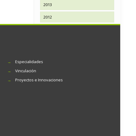
2013
2012
→
Especialidades
→
Vinculación
→
Proyectos e Innovaciones