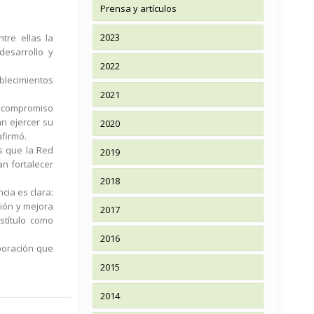
Prensa y artículos
2023
tre ellas la
desarrollo y
2022
ablecimientos
2021
l compromiso
n ejercer su
2020
afirmó.
s que la Red
2019
an fortalecer
2018
cia es clara:
ción y mejora
2017
stítulo como
2016
boración que
2015
2014