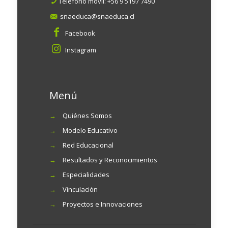
Teléfono móvil:
+56 9 5197 7490
snaeduca@snaeduca.cl
Facebook
Instagram
Menú
→
Quiénes Somos
→
Modelo Educativo
→
Red Educacional
→
Resultados y Reconocimientos
→
Especialidades
→
Vinculación
→
Proyectos e Innovaciones