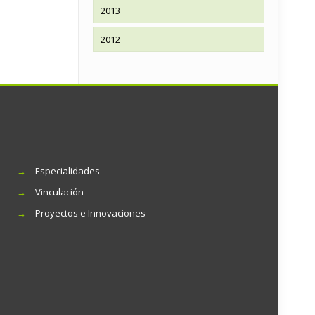
2013
2012
→
Especialidades
→
Vinculación
→
Proyectos e Innovaciones