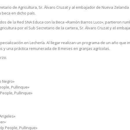
etario de Agricultura, Sr. Álvaro Cruzat y al embajador de Nueva Zelanda e
 beca en dicho país.
iados de la Red SNA Educa con la Beca «Ramón Barros Luco», partieron ru
gricultura por el Sub Secretario de la cartera, Sr. Álvaro Cruzat y el emba
cialización en Lechería. Al llegar realizan un programa de un año que i
as y una práctica remunerada de 8 meses en granjas agrícolas.
arzo.
ío Negro»
eople, Pullinque»
 People, Pullinque»
 Angeles»
ier»
elp People, Pullinque»