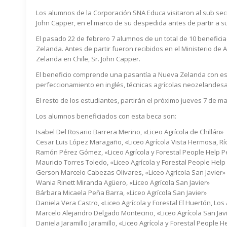
Los alumnos de la Corporación SNA Educa visitaron al sub secr
John Capper, en el marco de su despedida antes de partir a su
El pasado 22 de febrero 7 alumnos de un total de 10 benefic
Zelanda. Antes de partir fueron recibidos en el Ministerio de A
Zelanda en Chile, Sr. John Capper.
El beneficio comprende una pasantía a Nueva Zelanda con espe
perfeccionamiento en inglés, técnicas agrícolas neozelandes
El resto de los estudiantes, partirán el próximo jueves 7 de m
Los alumnos beneficiados con esta beca son:
Isabel Del Rosario Barrera Merino, «Liceo Agrícola de Chillán»
Cesar Luis López Maragaño, «Liceo Agrícola Vista Hermosa, R
Ramón Pérez Gómez, «Liceo Agrícola y Forestal People Help P
Mauricio Torres Toledo, «Liceo Agrícola y Forestal People Help
Gerson Marcelo Cabezas Olivares, «Liceo Agrícola San Javier»
Wania Rinett Miranda Agüero, «Liceo Agrícola San Javier»
Bárbara Micaela Peña Barra, «Liceo Agrícola San Javier»
Daniela Vera Castro, «Liceo Agrícola y Forestal El Huertón, Los
Marcelo Alejandro Delgado Montecino, «Liceo Agrícola San Jav
Daniela Jaramillo Jaramillo, «Liceo Agrícola y Forestal People H