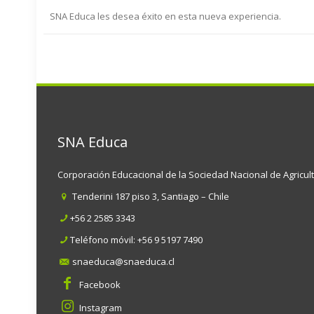
SNA Educa les desea éxito en esta nueva experiencia.
SNA Educa
Corporación Educacional de la Sociedad Nacional de Agricul
Tenderini 187 piso 3, Santiago – Chile
+56 2 2585 3343
Teléfono móvil:
+56 9 5197 7490
snaeduca@snaeduca.cl
Facebook
Instagram