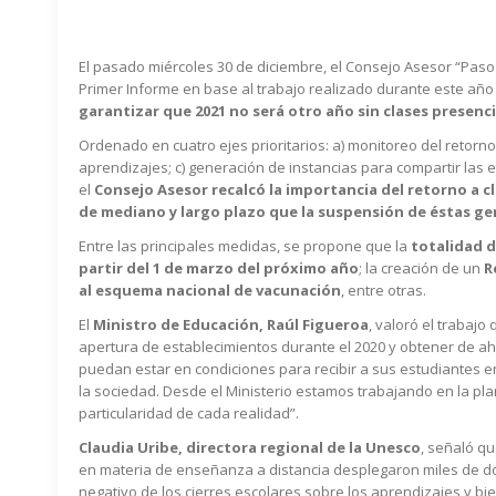
El pasado miércoles 30 de diciembre, el Consejo Asesor “Paso
Primer Informe en base al trabajo realizado durante este año
garantizar que 2021 no será otro año sin clases presenci
Ordenado en cuatro ejes prioritarios: a) monitoreo del retorn
aprendizajes; c) generación de instancias para compartir las 
el
Consejo Asesor recalcó la importancia del retorno a c
de mediano y largo plazo que la suspensión de éstas gen
Entre las principales medidas, se propone que la
totalidad d
partir del 1 de marzo del próximo año
; la creación de un
R
al esquema nacional de vacunación
, entre otras.
El
Ministro de Educación, Raúl Figueroa
, valoró el trabaj
apertura de establecimientos durante el 2020 y obtener de a
puedan estar en condiciones para recibir a sus estudiantes 
la sociedad. Desde el Ministerio estamos trabajando en la pl
particularidad de cada realidad”.
Claudia Uribe, directora regional de la Unesco
, señaló q
en materia de enseñanza a distancia desplegaron miles de doc
negativo de los cierres escolares sobre los aprendizajes y bi