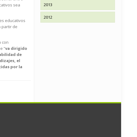
2013
cativos sea
2012
res educativos
 partir de
n con
e “
va dirigido
abilidad de
izajes, el
idas por la