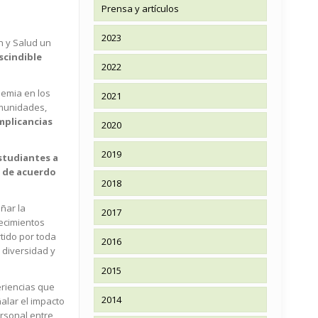
Prensa y artículos
2023
n y Salud un
scindible
2022
demia en los
2021
omunidades,
implicancias
2020
2019
studiantes a
 de acuerdo
2018
ñar la
2017
lecimientos
tido por toda
2016
 diversidad y
2015
eriencias que
2014
alar el impacto
ersonal entre