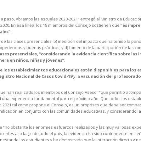
 a paso, Abramos las escuelas 2020-2021” entregó al Ministro de Educació
 2020
. En esa línea, los 18 miembros del Consejo sostienen que
“es impre
ales”.
o de las clases presenciales; b) medición del impacto que ha tenido la pan
experiencias y buenas prácticas; y d) fomento de la participación de las c
lases presenciales,
“considerando la evidencia científica sobre las 
era en niños, niñas y jóvenes”.
e los establecimientos educacionales estén disponibles para los e
egistro Nacional de Casos Covid-19
y la
vacunación del profesorado
o que han realizado los miembros del Consejo Asesor “que permitió acompa
hí una experiencia fundamental para el próximo año. Que todos los estab
en 2021 tal como propone el Consejo, es un propósito que debe ser compar
anificación en conjunto con las comunidades educativas, y considerando la
ue “no obstante los enormes esfuerzos realizados y las muy valiosas exp
entes a lo largo de todo el país, la evidencia ha sido contundente en señ
enestar de los estudiantes y ha demostrado que la interacción directa y p