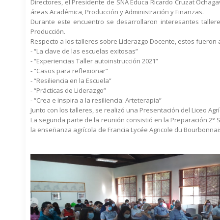
Directores, el Presidente de SNA Educa Ricardo Cruzat Ochagav
áreas Académica, Producción y Administración y Finanzas.
Durante este encuentro se desarrollaron interesantes taller
Producción.
Respecto a los talleres sobre Liderazgo Docente, estos fueron a
- “La clave de las escuelas exitosas”
- “Experiencias Taller autoinstrucción 2021”
- “Casos para reflexionar”
- “Resiliencia en la Escuela”
- “Prácticas de Liderazgo”
- “Crea e inspira a la resiliencia: Arteterapia”
Junto con los talleres, se realizó una Presentación del Liceo Agr
La segunda parte de la reunión consistió en la Preparación 2° S
la enseñanza agrícola de Francia Lycée Agricole du Bourbonnai