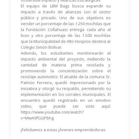
sostenible Impacto y Alianzas Estratégicas
El equipo de LBM Bags busca expandir su
impacto a través de alianzas con el sector
público y privado. Uno de sus objetivos es
vender un porcentaje de las 1.250 mochilas que
la Fundación Collahuasi entrega cada año al
liceo y otro porcentaje de las 1.500 mochilas
que la Municipalidad de Alto Hospicio destina al
Colegio Simón Bolívar.
Además, los estudiantes monitorearán el
impacto ambiental del proyecto, midiendo la
cantidad de materia prima reciclada y
promoviendo la concientización sobre el
reciclaje automotriz. El alcalde de la comuna Sr.
Patricio Ferreira, quedó impresionado por la
iniciativa y otorgó su respaldo, permitiendo su
implementación en los corrales municipales. El
encuentro quedó registrado en un emotivo
video, que puede ser visto aquí:
https://www.youtube.com/watch?
v=MwA9fGQPbhg
¡Felicitamos a estas jóvenes emprendedoras