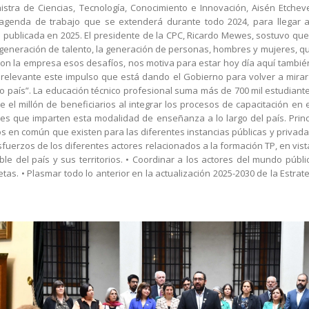
istra de Ciencias, Tecnología, Conocimiento e Innovación, Aisén Etcheve
 agenda de trabajo que se extenderá durante todo 2024, para llegar
 publicada en 2025. El presidente de la CPC, Ricardo Mewes, sostuvo que
la generación de talento, la generación de personas, hombres y mujeres, 
on la empresa esos desafíos, nos motiva para estar hoy día aquí tambié
 relevante este impulso que está dando el Gobierno para volver a mirar
ro país”. La educación técnico profesional suma más de 700 mil estudiante
el millón de beneficiarios al integrar los procesos de capacitación en e
s que imparten esta modalidad de enseñanza a lo largo del país. Princ
íos en común que existen para las diferentes instancias públicas y privad
esfuerzos de los diferentes actores relacionados a la formación TP, en vis
le del país y sus territorios. • Coordinar a los actores del mundo públi
as. • Plasmar todo lo anterior en la actualización 2025-2030 de la Estrat