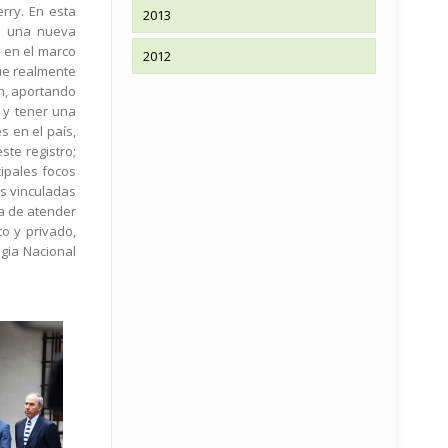
rry. En esta
2013
 a una nueva
 en el marco
2012
que realmente
n, aportando
 y tener una
s en el país,
ste registro;
ipales focos
as vinculadas
ta de atender
co y privado,
egia Nacional