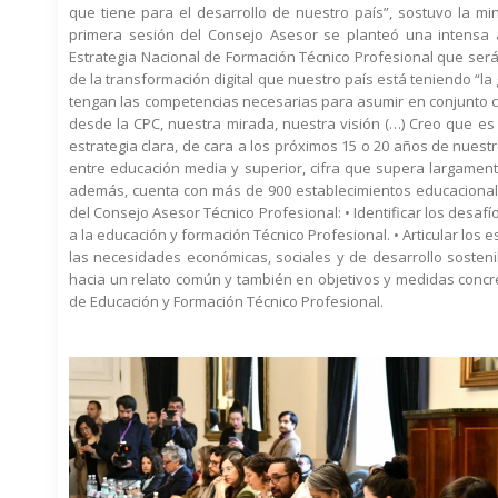
que tiene para el desarrollo de nuestro país”, sostuvo la min
primera sesión del Consejo Asesor se planteó una intensa
Estrategia Nacional de Formación Técnico Profesional que será
de la transformación digital que nuestro país está teniendo “
tengan las competencias necesarias para asumir en conjunto c
desde la CPC, nuestra mirada, nuestra visión (…) Creo que es
estrategia clara, de cara a los próximos 15 o 20 años de nuest
entre educación media y superior, cifra que supera largamente 
además, cuenta con más de 900 establecimientos educacionale
del Consejo Asesor Técnico Profesional: • Identificar los desaf
a la educación y formación Técnico Profesional. • Articular los 
las necesidades económicas, sociales y de desarrollo sostenib
hacia un relato común y también en objetivos y medidas concret
de Educación y Formación Técnico Profesional.