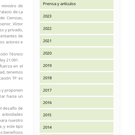
Prensa y artículos
 ministro de
Palacio de La
2023
de Ciencias,
erior, Víctor
2022
co y privado,
esentantes de
2021
tos actores e
2020
ción Técnico
ley 21.091.
2019
fuerza en el
idad, tenemos
2018
cación TP es
en y proponen
2017
zar hacia un
2016
el desafío de
 actividades
2015
 para nuestro
, y este tipo
2014
os beneficios