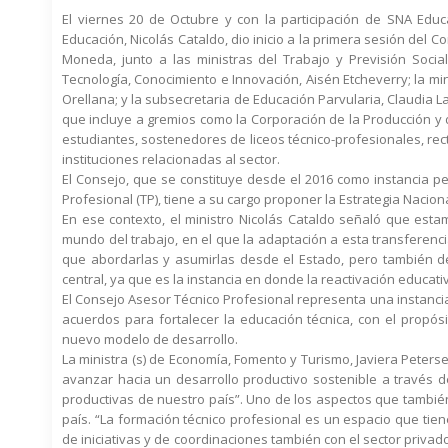
El viernes 20 de Octubre y con la participación de SNA Educ
Educación, Nicolás Cataldo, dio inicio a la primera sesión del 
Moneda, junto a las ministras del Trabajo y Previsión Socia
Tecnología, Conocimiento e Innovación, Aisén Etcheverry; la min
Orellana; y la subsecretaria de Educación Parvularia, Claudia L
que incluye a gremios como la Corporación de la Producción y 
estudiantes, sostenedores de liceos técnico-profesionales, rect
instituciones relacionadas al sector.
El Consejo, que se constituye desde el 2016 como instancia pe
Profesional (TP), tiene a su cargo proponer la Estrategia Nacion
En ese contexto, el ministro Nicolás Cataldo señaló que es
mundo del trabajo, en el que la adaptación a esta transferenc
que abordarlas y asumirlas desde el Estado, pero también des
central, ya que es la instancia en donde la reactivación educati
El Consejo Asesor Técnico Profesional representa una instanci
acuerdos para fortalecer la educación técnica, con el propó
nuevo modelo de desarrollo.
La ministra (s) de Economía, Fomento y Turismo, Javiera Peters
avanzar hacia un desarrollo productivo sostenible a través d
productivas de nuestro país”. Uno de los aspectos que también
país. “La formación técnico profesional es un espacio que tien
de iniciativas y de coordinaciones también con el sector priva