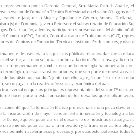
a, representada por la Gerenta General, Sra. Marta Estruch Abadie, el
Consejo Asesor de Formación Técnico Profesional en el salón O’Higgins del 
l, Jeannette Jara; de la Mujer y Equidad de Género, Antonia Orellana; 
istra (s) de Economía, Javiera Petersen; el subsecretario de Educación Sup
agos. En la reunión, además, participaron representantes del ámbito públi
del Comercio (CPC), Sofofa, Central Unitaria de Trabajadores (CUT), repr
ores de Centros de Formación Técnica e Institutos Profesionales, y distin
rmanente de asesoría a las políticas públicas relacionadas con la educa
al del sector, así como su actualización cada cinco años, consagrado en la 
tamos en un permanente cambio, en que la tecnología ha penetrado con 
ia tecnológica, a estas transformaciones, que son parte de nuestra real
de los distintos mundos”. Junto con ello, agregó que “el rol de la edu
va, se conjuga con la reactivación social y económica del país.
a transversal en que los principales representantes del sector TP discut
sito de hacer parte a esta formación de los desafíos que implican avan
en, comentó que “la formación técnico profesional es una pieza clave en 
e la incorporación de mayor conocimiento, innovación y tecnología a las
 el Consejo quiere potenciar es el desarrollo de industrias estratégicas
e un tremendo potencial para la innovación y la transferencia tecnológica
do nos permiten acelerar esos procesos y, por supuesto, potenciar todos l