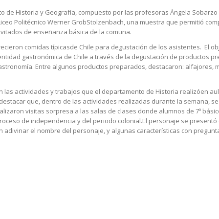
ento de Historia y Geografía, compuesto por las profesoras Ángela Sobarzo
 Liceo Politécnico Werner GrobStolzenbach, una muestra que permitió comp
invitados de enseñanza básica de la comuna.
cieron comidas típicasde Chile para degustación de los asistentes. El ob
identidad gastronómica de Chile a través de la degustación de productos p
Gastronomía. Entre algunos productos preparados, destacaron: alfajores, 
on las actividades y trabajos que el departamento de Historia realizóen a
estacar que, dentro de las actividades realizadas durante la semana, se 
ealizaron visitas sorpresa a las salas de clases donde alumnos de 7º básic
proceso de independencia y del periodo colonial.El personaje se present
n adivinar el nombre del personaje, y algunas características con pregunt