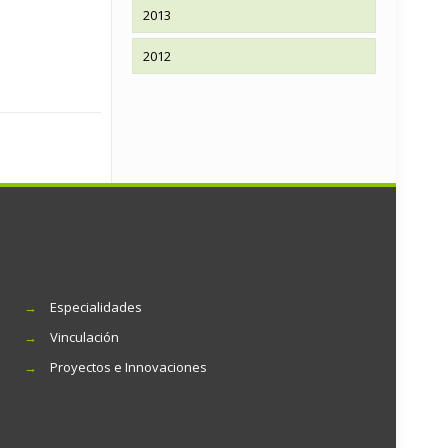
2013
2012
→
Especialidades
→
Vinculación
→
Proyectos e Innovaciones