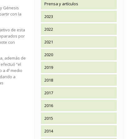
Prensa y artículos
 y Génesis
artir con la
2023
2022
jetivo de esta
reparados por
2021
mote con
2020
ula, además de
efectuó “el
2019
o a 4º medio
ó dando a
2018
as
2017
2016
2015
2014