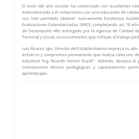
El inicio del año escolar ha comenzado con excelentes noti
mancomunado y el compromiso con una educación de calidad y 
nos han permitido obtener nuevamente Excelencia Académi
Evaluaciones Estandarizadas SIMCE, completando así 18 año
de Desempeño Alto entregado por la Agencia de Calidad de 
Personal y Social, reconocimientos que reflejan el trabajo pe
Luis Álvarez Igor, Director del Establecimiento expresa su alt
esfuerzo y compromiso permanente que realiza cada uno de lo
Industrial “Ing. Ricardo Fenner Ruedi” . Además, destaca e
orientaciones técnico pedagógicas y capacitaciones perm
aprendizajes.