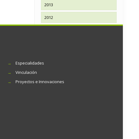
2013
2012
→
Especialidades
→
Vinculación
→
Proyectos e Innovaciones