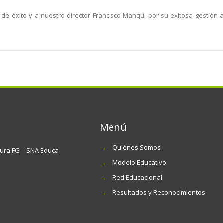
de éxito y a nuestro director Francisco Manqui por su exitosa gestión al
Menú
→
Quiénes Somos
tura FG – SNA Educa
→
Modelo Educativo
→
Red Educacional
→
Resultados y Reconocimientos