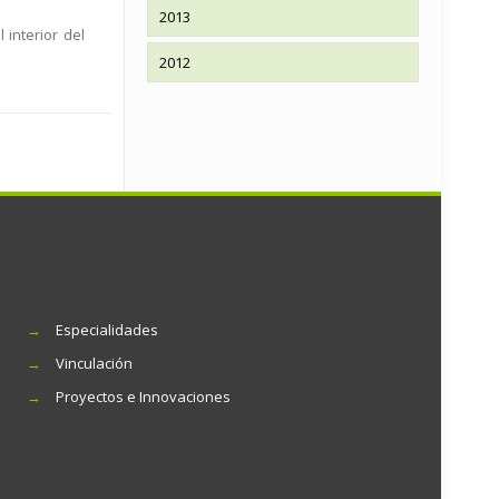
2013
 interior del
2012
→
Especialidades
→
Vinculación
→
Proyectos e Innovaciones