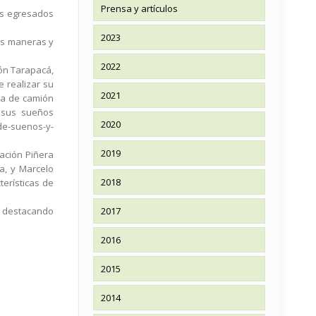
Prensa y artículos
nes egresados
2023
les maneras y
2022
ión Tarapacá,
e realizar su
2021
ra de camión
o sus sueños
2020
-de-suenos-y-
2019
ación Piñera
a, y Marcelo
2018
erísticas de
, destacando
2017
2016
2015
2014