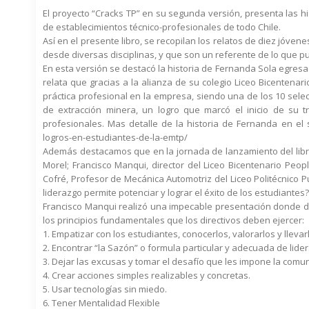
El proyecto “Cracks TP” en su segunda versión, presenta las h
de establecimientos técnico-profesionales de todo Chile.
Así en el presente libro, se recopilan los relatos de diez jóve
desde diversas disciplinas, y que son un referente de lo que p
En esta versión se destacó la historia de Fernanda Sola egres
relata que gracias a la alianza de su colegio Liceo Bicentenario
práctica profesional en la empresa, siendo una de los 10 sel
de extracción minera, un logro que marcó el inicio de su 
profesionales. Mas detalle de la historia de Fernanda en el sig
logros-en-estudiantes-de-la-emtp/
Además destacamos que en la jornada de lanzamiento del libro
Morel; Francisco Manqui, director del Liceo Bicentenario Pe
Cofré, Profesor de Mecánica Automotriz del Liceo Politécnico
liderazgo permite potenciar y lograr el éxito de los estudiantes?
Francisco Manqui realizó una impecable presentación donde de
los principios fundamentales que los directivos deben ejercer:
1. Empatizar con los estudiantes, conocerlos, valorarlos y llev
2. Encontrar “la Sazón” o formula particular y adecuada de lider
3. Dejar las excusas y tomar el desafío que les impone la comu
4. Crear acciones simples realizables y concretas.
5. Usar tecnologías sin miedo.
6. Tener Mentalidad Flexible