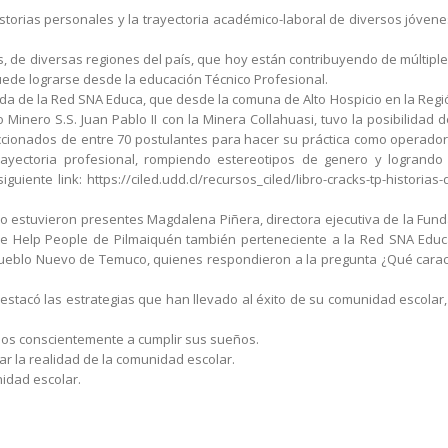
istorias personales y la trayectoria académico-laboral de diversos jóve
nes, de diversas regiones del país, que hoy están contribuyendo de múltip
uede lograrse desde la educación Técnico Profesional.
ada de la Red SNA Educa, que desde la comuna de Alto Hospicio en la Reg
 Minero S.S. Juan Pablo II con la Minera Collahuasi, tuvo la posibilidad d
eccionados de entre 70 postulantes para hacer su práctica como operado
trayectoria profesional, rompiendo estereotipos de genero y logrand
uiente link: https://ciled.udd.cl/recursos_ciled/libro-cracks-tp-historias
 estuvieron presentes Magdalena Piñera, directora ejecutiva de la Fund
ople Help People de Pilmaiquén también perteneciente a la Red SNA Educ
 Pueblo Nuevo de Temuco, quienes respondieron a la pregunta ¿Qué caract
stacó las estrategias que han llevado al éxito de su comunidad escolar
arlos conscientemente a cumplir sus sueños.
ar la realidad de la comunidad escolar.
nidad escolar.