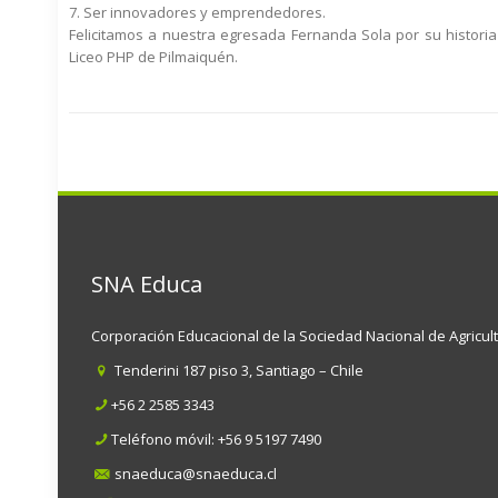
7. Ser innovadores y emprendedores.
Felicitamos a nuestra egresada Fernanda Sola por su historia 
Liceo PHP de Pilmaiquén.
SNA Educa
Corporación Educacional de la Sociedad Nacional de Agricul
Tenderini 187 piso 3, Santiago – Chile
+56 2 2585 3343
Teléfono móvil:
+56 9 5197 7490
snaeduca@snaeduca.cl