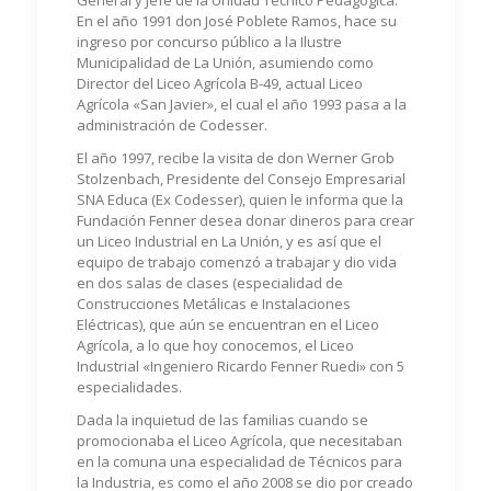
General y Jefe de la Unidad Técnico Pedagógica.
En el año 1991 don José Poblete Ramos, hace su
ingreso por concurso público a la Ilustre
Municipalidad de La Unión, asumiendo como
Director del Liceo Agrícola B-49, actual Liceo
Agrícola «San Javier», el cual el año 1993 pasa a la
administración de Codesser.
El año 1997, recibe la visita de don Werner Grob
Stolzenbach, Presidente del Consejo Empresarial
SNA Educa (Ex Codesser), quien le informa que la
Fundación Fenner desea donar dineros para crear
un Liceo Industrial en La Unión, y es así que el
equipo de trabajo comenzó a trabajar y dio vida
en dos salas de clases (especialidad de
Construcciones Metálicas e Instalaciones
Eléctricas), que aún se encuentran en el Liceo
Agrícola, a lo que hoy conocemos, el Liceo
Industrial «Ingeniero Ricardo Fenner Ruedi» con 5
especialidades.
Dada la inquietud de las familias cuando se
promocionaba el Liceo Agrícola, que necesitaban
en la comuna una especialidad de Técnicos para
la Industria, es como el año 2008 se dio por creado