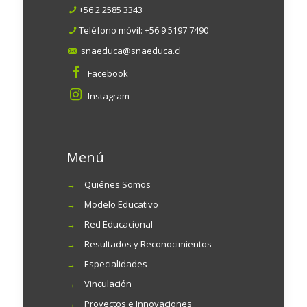
+56 2 2585 3343
Teléfono móvil:
+56 9 5197 7490
snaeduca@snaeduca.cl
Facebook
Instagram
Menú
→
Quiénes Somos
→
Modelo Educativo
→
Red Educacional
→
Resultados y Reconocimientos
→
Especialidades
→
Vinculación
→
Proyectos e Innovaciones