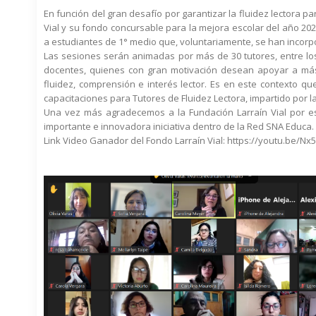
En función del gran desafío por garantizar la fluidez lectora p
Vial y su fondo concursable para la mejora escolar del año 20
a estudiantes de 1° medio que, voluntariamente, se han incor
Las sesiones serán animadas por más de 30 tutores, entre l
docentes, quienes con gran motivación desean apoyar a más
fluidez, comprensión e interés lector. Es en este contexto q
capacitaciones para Tutores de Fluidez Lectora, impartido por 
Una vez más agradecemos a la Fundación Larraín Vial por es
importante e innovadora iniciativa dentro de la Red SNA Educa.
Link Video Ganador del Fondo Larraín Vial: https://youtu.be/N