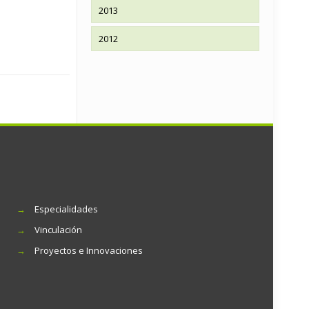
2013
2012
→
Especialidades
→
Vinculación
→
Proyectos e Innovaciones