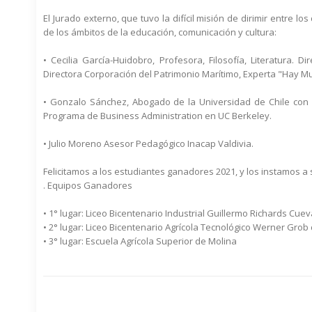
El Jurado externo, que tuvo la difícil misión de dirimir entre 
de los ámbitos de la educación, comunicación y cultura:
• Cecilia García-Huidobro, Profesora, Filosofía, Literatura
Directora Corporación del Patrimonio Marítimo, Experta "Hay Mu
• Gonzalo Sánchez, Abogado de la Universidad de Chile con un
Programa de Business Administration en UC Berkeley.
• Julio Moreno Asesor Pedagógico Inacap Valdivia.
Felicitamos a los estudiantes ganadores 2021, y los instamos a s
. Equipos Ganadores
• 1° lugar: Liceo Bicentenario Industrial Guillermo Richards Cuev
• 2° lugar: Liceo Bicentenario Agrícola Tecnológico Werner Grob
• 3° lugar: Escuela Agrícola Superior de Molina