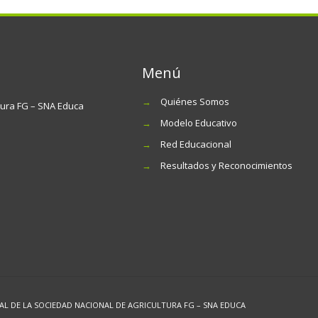
Menú
→
Quiénes Somos
tura FG – SNA Educa
→
Modelo Educativo
→
Red Educacional
→
Resultados y Reconocimientos
 DE LA SOCIEDAD NACIONAL DE AGRICULTURA FG – SNA EDUCA