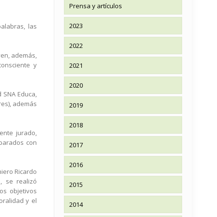
Prensa y artículos
2023
labras, las
2022
rven, además,
consciente y
2021
2020
d SNA Educa,
res), además
2019
2018
ente jurado,
eparados con
2017
2016
niero Ricardo
, se realizó
2015
os objetivos
oralidad y el
2014