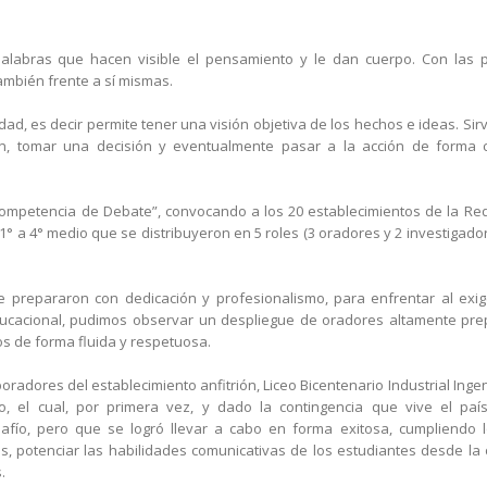
bras que hacen visible el pensamiento y le dan cuerpo. Con las pa
ambién frente a sí mismas.
dad, es decir permite tener una visión objetiva de los hechos e ideas. Si
ón, tomar una decisión y eventualmente pasar a la acción de forma 
 “Competencia de Debate”, convocando a los 20 establecimientos de la Re
 a 4° medio que se distribuyeron en 5 roles (3 oradores y 2 investigado
e prepararon con dedicación y profesionalismo, para enfrentar al exig
ducacional, pudimos observar un despliegue de oradores altamente pr
s de forma fluida y respetuosa.
oradores del establecimiento anfitrión, Liceo Bicentenario Industrial Inge
, el cual, por primera vez, y dado la contingencia que vive el país
fío, pero que se logró llevar a cabo en forma exitosa, cumpliendo l
os, potenciar las habilidades comunicativas de los estudiantes desde la 
.