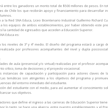
tirá entre los ganadores un monto total de $500 millones de pesos. En to
es de Chile los que recibirán apoyo y financiamiento para desarrollar in
alumnos.
a la Red SNA Educa, Liceo Bicentenario Industrial Guillermo Richard Cu
os a los equipos de ambos establecimientos, por haber obtenido este pre
así la cantidad de egresados que acceden a Educación Superior.
 SNA Educa es:
 los niveles de 3º y 4º medio. El diseño del programa estará a cargo d
á realizada por profesores acompañantes del nivel y dupla psicosoci
:
ades de aula (presencial y/o virtual) realizadas por el profesor acompa
o crítico, toma de decisiones y el proyecto vocacional.
 instancias de capacitación y participación para actores claves de 
Las temáticas son atingentes a los objetivos del programa y promuev
luencias del entorno inmediato del estudiante.
ción del estudiante con el medio, para así aumentar el conocimiento sob
lcanzar sus objetivos.
actores que define el ingreso a las carreras de Educación Superior tien
or lo tanto se hace una alianza, entre nuestro establecimiento y el Pre