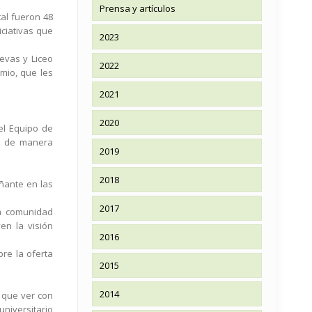
Prensa y artículos
tal fueron 48
iciativas que
2023
evas y Liceo
2022
mio, que les
2021
2020
el Equipo de
al de manera
2019
2018
ñante en las
2017
la comunidad
en la visión
2016
re la oferta
2015
2014
e que ver con
universitario