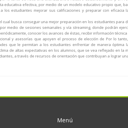
ta educativa efectiva, por medio de un modelo educativo propio que, b
a los estudiantes mejorar sus calificaciones y preparar con eficacia 
l cual busca conseguir una mejor preparación en los estudiantes para d
, por medio de sesiones semanales y vía streaming, donde podrán ejerci
eriódicamente, conocer los avances de éstas, recibir información técnic
cional y asesorías que apoyen el proceso de elección de Por lo tanto,
lidades que le permitan a los estudiantes enfrentar de manera óptima 
clima de altas expectativas en los alumnos, que se vea reflejado en la 
udiantes, a través de recursos de orientación que contribuyan a lograr u
Menú