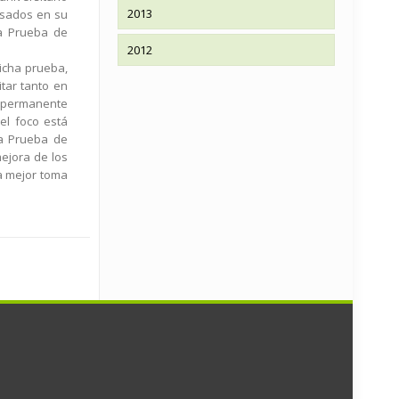
2013
asados en su
la Prueba de
2012
icha prueba,
tar tanto en
a permanente
el foco está
la Prueba de
mejora de los
na mejor toma