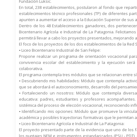
Fundación Luksic.
En total, 238 establecimientos, postularon al fondo que repar
establecimientos técnico profesionales (TP) de diferentes part
apunten a aumentar el acceso a la Educación Superior de sus 
Dentro de los 48 Establecimientos ganadores, dos pertenecen 
Bicentenario Agrícola e Industrial de La Patagonia. Felicitam
permitirá llevar a cabo los proyectos presentados, mejorando 
El foco de los proyectos de los dos establecimientos de la Red
⦁ Liceo Bicentenario Industrial de San Felipe:
Propone realizar un programa de orientación vocacional para
convivencia escolar del establecimiento y la ejecución ser
colaborativa.
El programa contempla tres módulos que se relacionan entre sí
⦁ Descubriendo mis habilidades: Módulo que contempla activid
que se abordará el autoconocimiento, desarrollo del pensamient
⦁ Fortaleciendo un nosotros: Módulo que contempla diversas
educativa: padres, estudiantes y profesores acompañantes. 
sistémica del proceso de elección vocacional, reconociendo inf
⦁ Identificando mis opciones: Módulo que promueve la vincula
académica y posibles trayectorias formativas que le permitan a
⦁ Liceo Bicentenario Agrícola e Industrial de La Patagonia:
El proyecto presentado parte de la evidencia que uno de los f
los puntajes NEM e instrumentos estandarizados (PSU - PDT), p