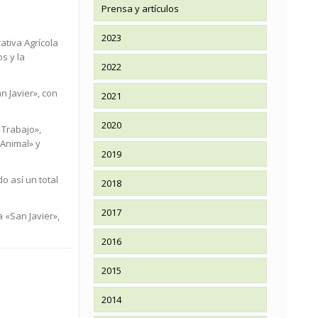
Prensa y artículos
2023
ativa Agrícola
s y la
2022
n Javier», con
2021
2020
 Trabajo»,
 Animal» y
2019
o así un total
2018
2017
 «San Javier»,
2016
2015
2014