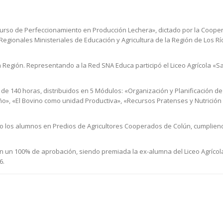
 Curso de Perfeccionamiento en Producción Lechera», dictado por la Cooper
Regionales Ministeriales de Educación y Agricultura de la Región de Los Río
la Región. Representando a la Red SNA Educa participó el Liceo Agrícola «Sa
 de 140 horas, distribuidos en 5 Módulos: «Organización y Planificación de
o», «El Bovino como unidad Productiva», «Recursos Pratenses y Nutrición
do los alumnos en Predios de Agricultores Cooperados de Colún, cumpliend
n 100% de aprobación, siendo premiada la ex-alumna del Liceo Agrícola
6.