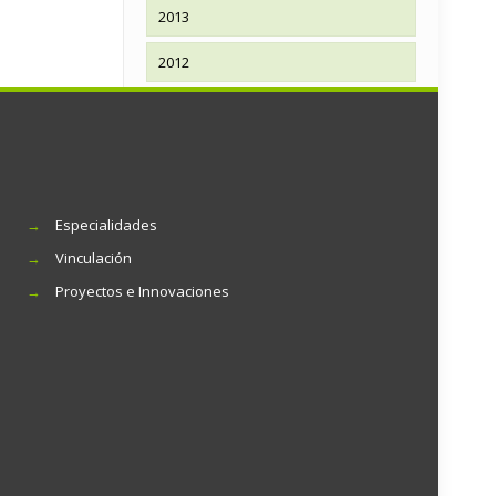
2013
2012
→
Especialidades
→
Vinculación
→
Proyectos e Innovaciones