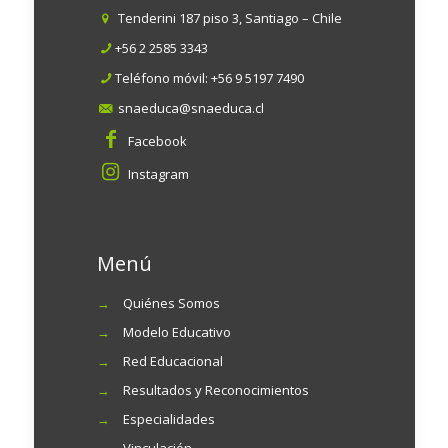
Tenderini 187 piso 3, Santiago – Chile
+56 2 2585 3343
Teléfono móvil:
+56 9 5197 7490
snaeduca@snaeduca.cl
Facebook
Instagram
Menú
→
Quiénes Somos
→
Modelo Educativo
→
Red Educacional
→
Resultados y Reconocimientos
→
Especialidades