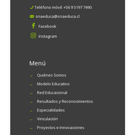
Teléfono móvil:
+56 9 5197 7490
snaeduca@snaeduca.cl
Facebook
Instagram
Menú
→
Quiénes Somos
→
Modelo Educativo
→
Red Educacional
→
Resultados y Reconocimientos
→
Especialidades
→
Vinculación
→
Proyectos e Innovaciones