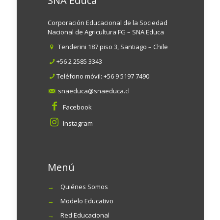
SNA Educa
Corporación Educacional de la Sociedad
Nacional de Agricultura FG – SNA Educa
Tenderini 187 piso 3, Santiago – Chile
+56 2 2585 3343
Teléfono móvil:
+56 9 5197 7490
snaeduca@snaeduca.cl
Facebook
Instagram
Menú
→
Quiénes Somos
→
Modelo Educativo
→
Red Educacional