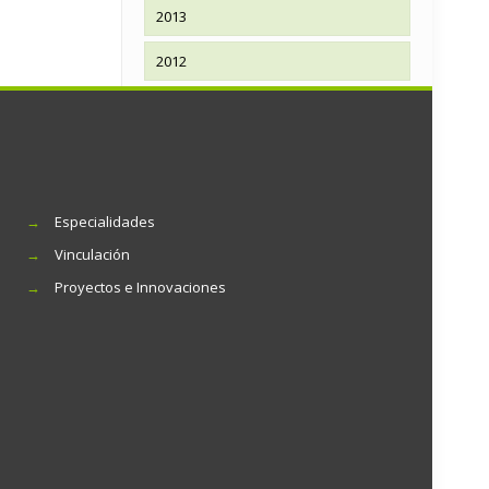
2013
2012
→
Especialidades
→
Vinculación
→
Proyectos e Innovaciones