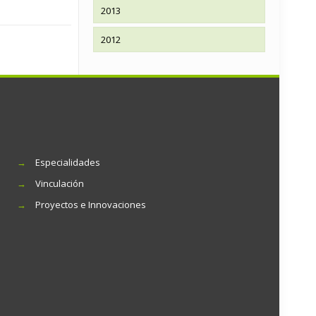
2013
2012
→
Especialidades
→
Vinculación
→
Proyectos e Innovaciones