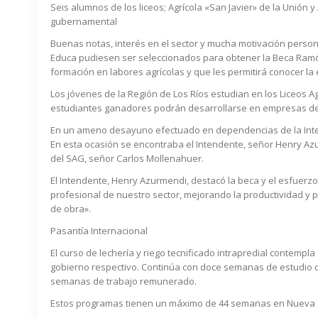
Seis alumnos de los liceos; Agrícola «San Javier» de la Unión 
gubernamental
Buenas notas, interés en el sector y mucha motivación perso
Educa pudiesen ser seleccionados para obtener la Beca Ramón 
formación en labores agrícolas y que les permitirá conocer la
Los jóvenes de la Región de Los Ríos estudian en los Liceos Ag
estudiantes ganadores podrán desarrollarse en empresas del c
En un ameno desayuno efectuado en dependencias de la Inten
En esta ocasión se encontraba el Intendente, señor Henry Azurm
del SAG, señor Carlos Mollenahuer.
El Intendente, Henry Azurmendi, destacó la beca y el esfuerz
profesional de nuestro sector, mejorando la productividad y
de obra».
Pasantía Internacional
El curso de lechería y riego tecnificado intrapredial contem
gobierno respectivo. Continúa con doce semanas de estudio de
semanas de trabajo remunerado.
Estos programas tienen un máximo de 44 semanas en Nueva Zel