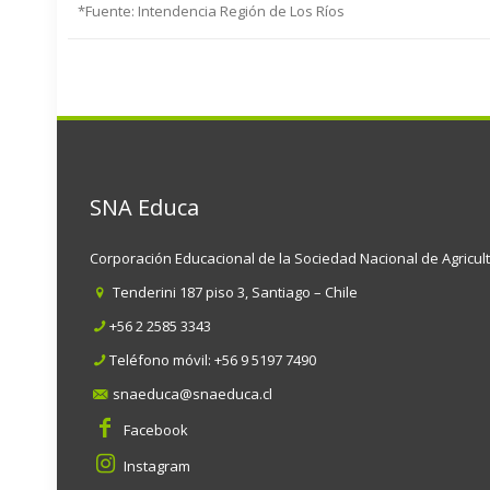
*Fuente: Intendencia Región de Los Ríos
SNA Educa
Corporación Educacional de la Sociedad Nacional de Agricul
Tenderini 187 piso 3, Santiago – Chile
+56 2 2585 3343
Teléfono móvil:
+56 9 5197 7490
snaeduca@snaeduca.cl
Facebook
Instagram