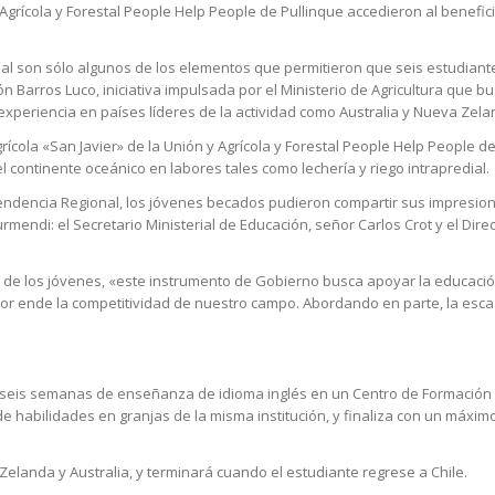
y Agrícola y Forestal People Help People de Pullinque accedieron al benefic
nal son sólo algunos de los elementos que permitieron que seis estudian
Barros Luco, iniciativa impulsada por el Ministerio de Agricultura que b
 experiencia en países líderes de la actividad como Australia y Nueva Zela
rícola «San Javier» de la Unión y Agrícola y Forestal People Help People de
ontinente oceánico en labores tales como lechería y riego intrapredial.
dencia Regional, los jóvenes becados pudieron compartir sus impresion
endi: el Secretario Ministerial de Educación, señor Carlos Crot y el Dire
o de los jóvenes, «este instrumento de Gobierno busca apoyar la educació
 por ende la competitividad de nuestro campo. Abordando en parte, la es
pla seis semanas de enseñanza de idioma inglés en un Centro de Formación 
 habilidades en granjas de la misma institución, y finaliza con un máxim
anda y Australia, y terminará cuando el estudiante regrese a Chile.