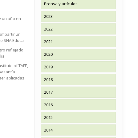
Prensa y artículos
2023
de un año en
2022
compartir un
 de SNA Educa.
2021
gro reflejado
2020
ia.
stitute of TAFE,
2019
 pasantía
ser aplicadas
2018
2017
2016
2015
2014