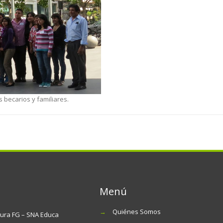
 becarios y familiares.
Menú
→
Quiénes Somos
tura FG – SNA Educa