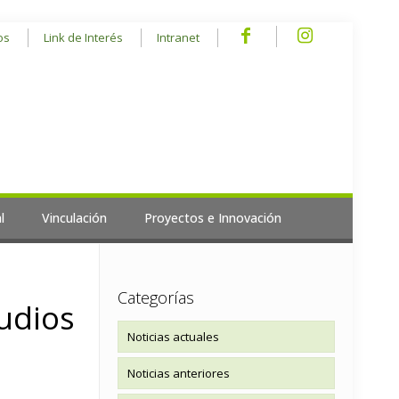
os
Link de Interés
Intranet
l
Vinculación
Proyectos e Innovación
Categorías
udios
Noticias actuales
Noticias anteriores