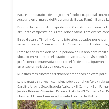
Para iniciar estudios de Riego Tecnificado Intrapredial cuatr
Australia en el marco del Programa de Becas Ramón Barros Luco
Durante la jornada de despedida en Chile de los becarios, el E
almuerzo campestre en su residencia oficial. Este evento cont
En su discurso Timothy Kane felicitó a los becados por el pe
en estas becas. Además, mencionó que tal como los despidió, l
Estos becarios residen por un periodo de un año para realizar s
ubicado en Mildura en el estado de Victoria. Además, tendrán 
profesional remunerada, todo con el fin de que adquieran nu
en el sector agrícola de nuestro país.
Nuestras más sinceras felicitaciones y deseos de éxito para:
Luis González Torres, «Complejo Educacional Agrícola» Talag
Carolina Urbina Soto, Escuela Agrícola «El Carmen» San Fern
Jessica Briones Cifuentes, Escuela Agrícola «El Carmen» San 
Christian Michea Almenara, Escuela Agrícola de Molina