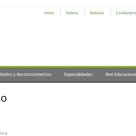
Inicio
Videos
Noticias
Contácten
ltados y Reconocimientos
Especialidades
Red Educaciona
co
duca