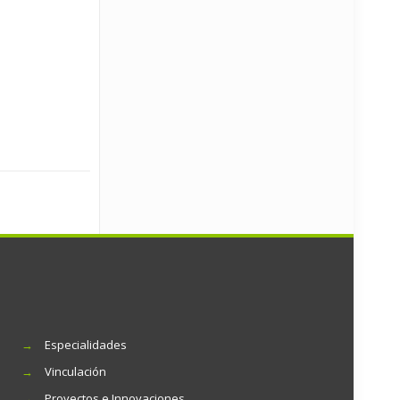
→
Especialidades
→
Vinculación
→
Proyectos e Innovaciones