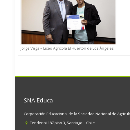
Jorge Vega – Liceo Agrícola El Huertón de Los Ángeles
SNA Educa
Corporación Educacional de la Sociedad Nacional de Agricul
Tenderini 187 piso 3, Santiago – Chile