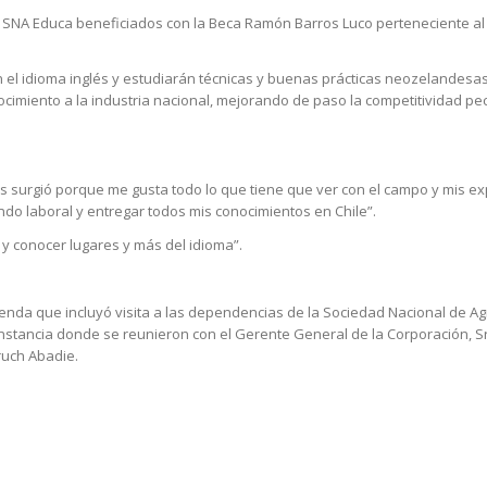
 SNA Educa beneficiados con la Beca Ramón Barros Luco perteneciente al 
 el idioma inglés y estudiarán técnicas y buenas prácticas neozelandesas
imiento a la industria nacional, mejorando de paso la competitividad pe
erés surgió porque me gusta todo lo que tiene que ver con el campo y mis e
ndo laboral y entregar todos mis conocimientos en Chile”.
o y conocer lugares y más del idioma”.
genda que incluyó visita a las dependencias de la Sociedad Nacional de Agr
instancia donde se reunieron con el Gerente General de la Corporación, Sr
ruch Abadie.