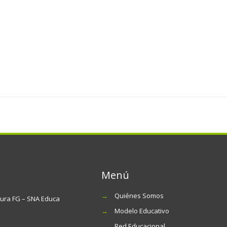
Menú
→
Quiénes Somos
tura FG – SNA Educa
→
Modelo Educativo
→
Red Educacional