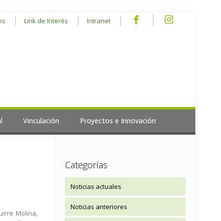
os
Link de Interés
Intranet
l
Vinculación
Proyectos e Innovación
Categorías
Noticias actuales
Noticias anteriores
irre Molina,