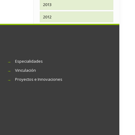
2013
2012
→
Especialidades
→
Vinculación
→
Proyectos e Innovaciones