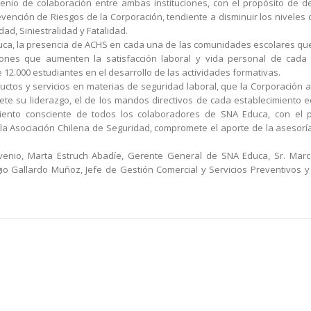
nio de colaboración entre ambas instituciones, con el propósito de de
vención de Riesgos de la Corporación, tendiente a disminuir los niveles 
ad, Siniestralidad y Fatalidad.
uca, la presencia de ACHS en cada una de las comunidades escolares que
ciones que aumenten la satisfacción laboral y vida personal de cad
12.000 estudiantes en el desarrollo de las actividades formativas.
oductos y servicios en materias de seguridad laboral, que la Corporación
te su liderazgo, el de los mandos directivos de cada establecimiento e
iento consciente de todos los colaboradores de SNA Educa, con el 
 la Asociación Chilena de Seguridad, compromete el aporte de la asesoría
venio, Marta Estruch Abadíe, Gerente General de SNA Educa, Sr. Marc
io Gallardo Muñoz, Jefe de Gestión Comercial y Servicios Preventivos y