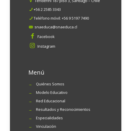
Tenderini 187 piso 3, Santiago – Chile
+56 2 2585 3343
Teléfono móvil:
+56 9 5197 7490
snaeduca@snaeduca.cl
Facebook
Instagram
Menú
→
Quiénes Somos
→
Modelo Educativo
→
Red Educacional
→
Resultados y Reconocimientos
→
Especialidades
→
Vinculación