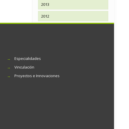
2013
2012
→
Especialidades
→
Vinculación
→
Proyectos e Innovaciones