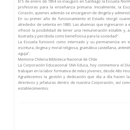
El 5 de enero de 1854 se inauguró en Santiago la Escuela Norm
profesoras para la enseñanza primaria. Inicialmente, la Es
Corazón, quienes además se encargaron de dirigirla y administr
En su primer año de funcionamiento el Estado otorgó cuare
alrededor de setenta en 1883. Las alumnas que ingresaron a e
ofreció la posibilidad de tener una remuneración estable y,
ilustrada y percibida como beneficiosa para la sociedad".
La Escuela funcionó como internado y su permanencia en ell
escritura, dogma y moral religiosa, gramática castellana, aritm
aguja”.
Memoria Chilena Biblioteca Nacional de Chile
La Corporación Educacional SNA Educa, hoy conmemora el Día 
trabajan en la labor formativa de miles jóvenes, desde Alto Ho
Agradecemos la gestión y dedicación que día a día hacen la
directivos y jefaturas dentro de nuestra Corporación, así c
establecimientos.