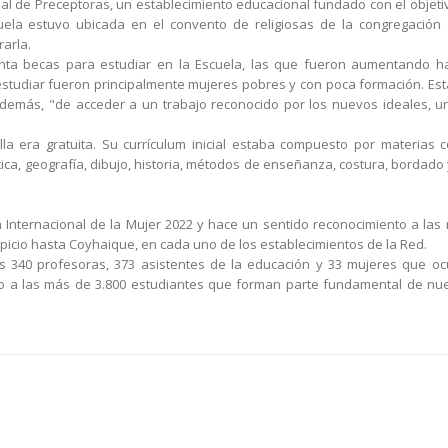
al de Preceptoras, un establecimiento educacional fundado con el objeti
cuela estuvo ubicada en el convento de religiosas de la congregación
arla.
nta becas para estudiar en la Escuela, las que fueron aumentando ha
studiar fueron principalmente mujeres pobres y con poca formación. Esta
 además, "de acceder a un trabajo reconocido por los nuevos ideales, u
a era gratuita. Su currículum inicial estaba compuesto por materias c
ética, geografía, dibujo, historia, métodos de enseñanza, costura, bordado
Internacional de la Mujer 2022 y hace un sentido reconocimiento a las
spicio hasta Coyhaique, en cada uno de los establecimientos de la Red.
s 340 profesoras, 373 asistentes de la educación y 33 mujeres que o
omo a las más de 3.800 estudiantes que forman parte fundamental de nu