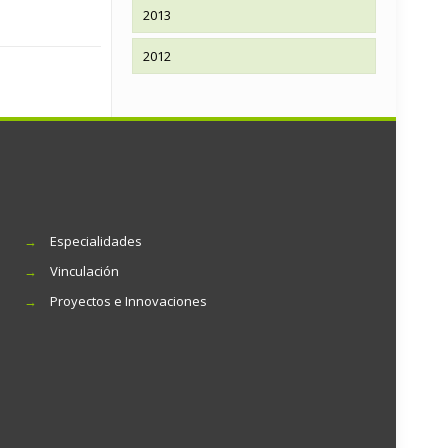
2013
2012
→
Especialidades
→
Vinculación
→
Proyectos e Innovaciones