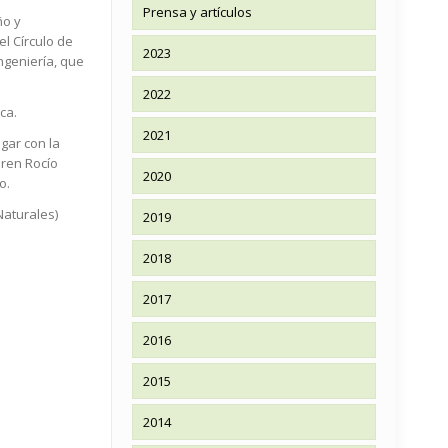
Prensa y artículos
ño y
l Círculo de
2023
ngeniería, que
2022
ca.
2021
gar con la
oren Rocío
2020
o.
Naturales)
2019
2018
2017
2016
2015
2014