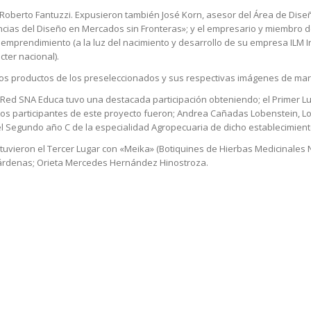
Roberto Fantuzzi. Expusieron también José Korn, asesor del Área de Dise
ias del Diseño en Mercados sin Fronteras»; y el empresario y miembro de
emprendimiento (a la luz del nacimiento y desarrollo de su empresa ILM I
ter nacional).
 los productos de los preseleccionados y sus respectivas imágenes de mar
a Red SNA Educa tuvo una destacada participación obteniendo; el Primer Lu
os participantes de este proyecto fueron; Andrea Cañadas Lobenstein, L
del Segundo año C de la especialidad Agropecuaria de dicho establecimient
uvieron el Tercer Lugar con «Meika» (Botiquines de Hierbas Medicinales 
Cárdenas; Orieta Mercedes Hernández Hinostroza.