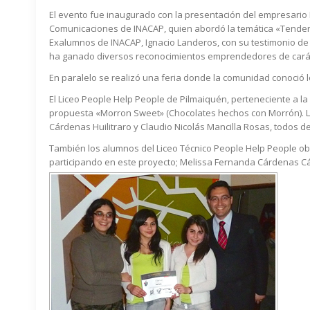
El evento fue inaugurado con la presentación del empresario 
Comunicaciones de INACAP, quien abordó la temática «Tendenc
Exalumnos de INACAP, Ignacio Landeros, con su testimonio de 
ha ganado diversos reconocimientos emprendedores de carác
En paralelo se realizó una feria donde la comunidad conoció
El Liceo People Help People de Pilmaiquén, perteneciente a l
propuesta «Morron Sweet» (Chocolates hechos con Morrón). L
Cárdenas Huilitraro y Claudio Nicolás Mancilla Rosas, todos 
También los alumnos del Liceo Técnico People Help People obt
participando en este proyecto; Melissa Fernanda Cárdenas 